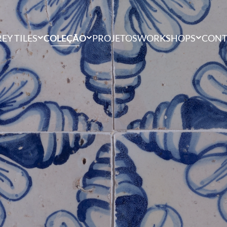
EY TILES
COLEÇÃO
PROJETOS
WORKSHOPS
CONT