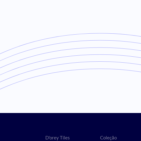
D'orey Tiles
Coleção