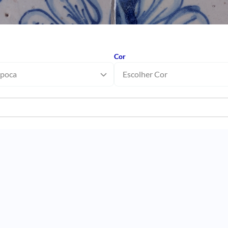
Cor
Época
Escolher Cor