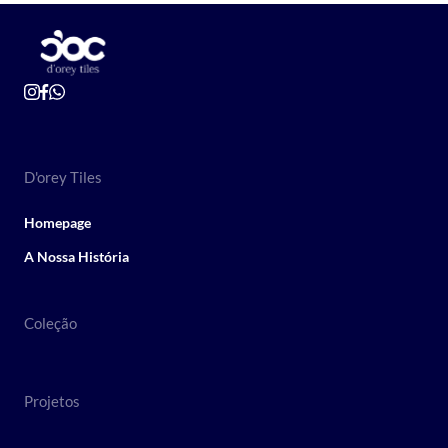
D'orey Tiles
Homepage
A Nossa História
Coleção
Projetos