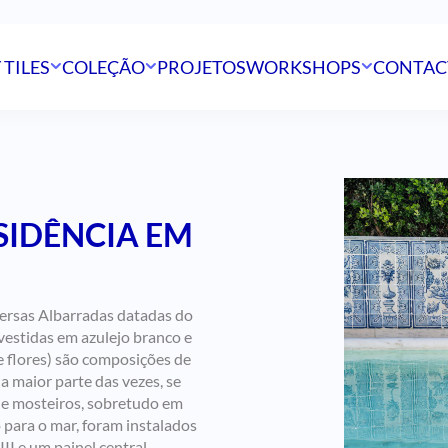
 TILES
COLEÇÃO
PROJETOS
WORKSHOPS
CONTAC
ESIDÊNCIA EM
versas Albarradas datadas do
vestidas em azulejo branco e
e flores) são composições de
a maior parte das vezes, se
s e mosteiros, sobretudo em
o para o mar, foram instalados
II e um painel central