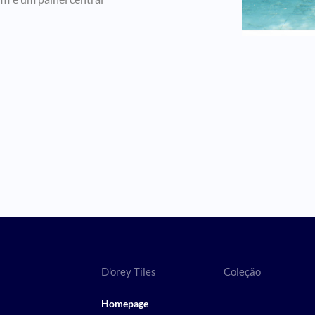
D'orey Tiles
Coleção
Homepage