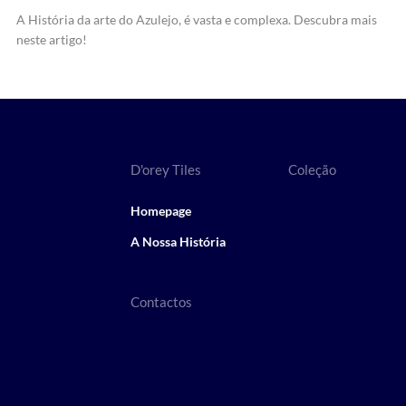
A História da arte do Azulejo, é vasta e complexa. Descubra mais
neste artigo!
D'orey Tiles
Coleção
Homepage
A Nossa História
Contactos