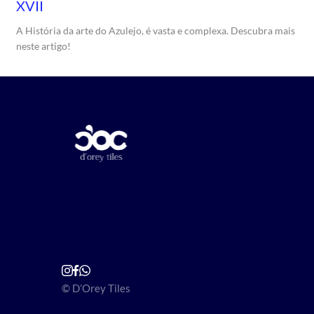
XVII
A História da arte do Azulejo, é vasta e complexa. Descubra mais
neste artigo!
© D’Orey Tiles