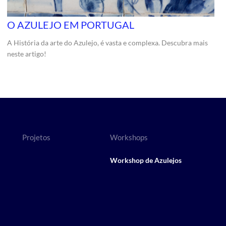
O AZULEJO EM PORTUGAL
A História da arte do Azulejo, é vasta e complexa. Descubra mais
neste artigo!
Projetos
Workshops
Workshop de Azulejos