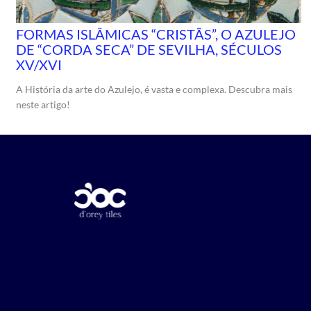
FORMAS ISLÂMICAS “CRISTÃS”, O AZULEJO
DE “CORDA SECA” DE SEVILHA, SÉCULOS
XV/XVI
A História da arte do Azulejo, é vasta e complexa. Descubra mais
neste artigo!