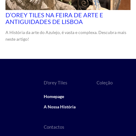
D’OREY TILES NA FEIRA DE ARTE E
ANTIGUIDADES DE LISBOA
A História da arte do Azulejo, é vasta e complexa. Descubra mais
neste artigo!
D'orey Tiles
Coleção
Homepage
A Nossa História
Contactos