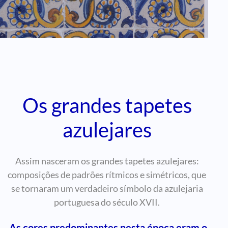
Os grandes tapetes
azulejares
Assim nasceram os grandes tapetes azulejares:
composições de padrões rítmicos e simétricos, que
se tornaram um verdadeiro símbolo da azulejaria
portuguesa do século XVII.
As cores predominantes nesta época eram o