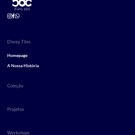
D'orey Tiles
Homepage
A Nossa História
Coleção
Projetos
Workshops