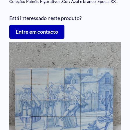
Coleção: Painéis Figurativos
.
Cor: Azul e branco
.
Época: XX
.
Está interessado neste produto?
Entre em contacto