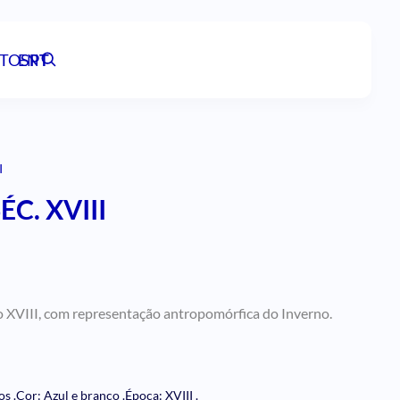
TOS
EN
PT
I
C. XVIII
o XVIII, com representação antropomórfica do Inverno.
vos
.
Cor: Azul e branco
.
Época: XVIII
.