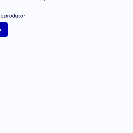
te produto?
o