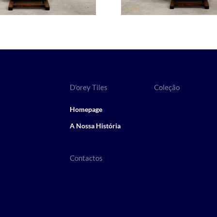
D'orey Tiles
Coleção
Homepage
A Nossa História
Contactos