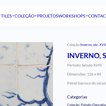
 TILES
COLEÇÃO
PROJETOS
WORKSHOPS
CONTAC
Coleção
/
Inverno, séc. XVII
INVERNO, SÉ
Período: Século XVIII
Dimensões: 126 x 84
Painel barroco do sécul
Categorias
Coleção: Painéis Figurati