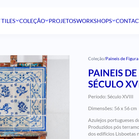
 TILES
COLEÇÃO
PROJETOS
WORKSHOPS
CONTAC
Coleção
/
Paineis de Figura
PAINEIS DE
SÉCULO XVI
Período: Século XVIII
Dimensões: 56 x 56 cm
Azulejos portugueses d
Produzidos pós terramot
dos edifícios Lisboetas