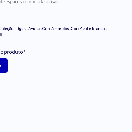
 de espaços comuns das casas.
Coleção: Figura Avulsa
.
Cor: Amarelos
.
Cor: Azul e branco
.
III
.
te produto?
o