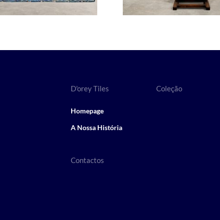
D'orey Tiles
Coleção
Homepage
A Nossa História
Contactos