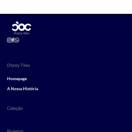
D'orey Tiles
Homepage
A Nossa História
Coleção
Projetos