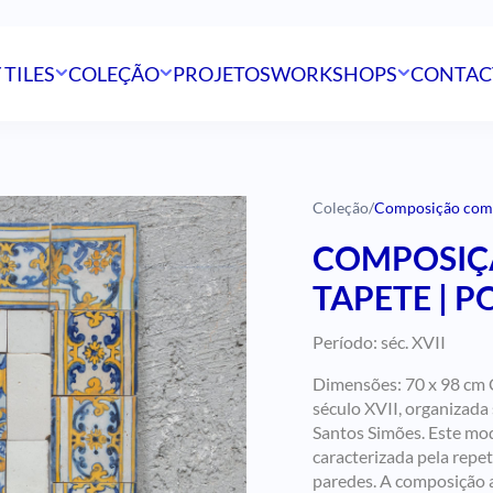
 TILES
COLEÇÃO
PROJETOS
WORKSHOPS
CONTAC
Coleção
/
Composição com A
COMPOSIÇ
TAPETE | P
Período: séc. XVII
Dimensões:
70 x 98 cm
século XVII, organizada
Santos Simões. Este mod
caracterizada pela repe
paredes. A composição a