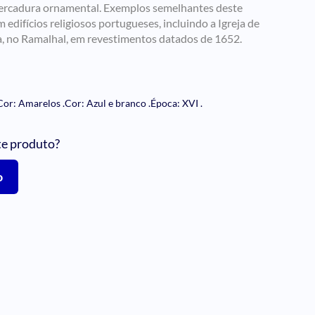
ercadura ornamental. Exemplos semelhantes deste
edifícios religiosos portugueses, incluindo a Igreja de
, no Ramalhal, em revestimentos datados de 1652.
Cor: Amarelos
.
Cor: Azul e branco
.
Época: XVI
.
te produto?
o