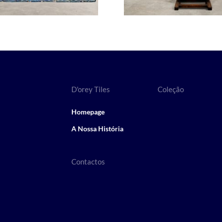
D'orey Tiles
Coleção
Homepage
A Nossa História
Contactos