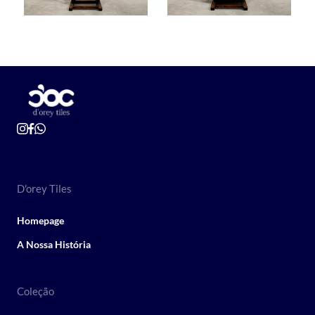
D'orey Tiles
Homepage
A Nossa História
Coleção